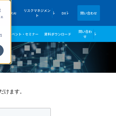
収
リスクマネジメン
イエンスAI
DX
問い合わせ
ト
ェ
問い合わ
績
イベント・セミナー
資料ダウンロード
1
せ
だけます。