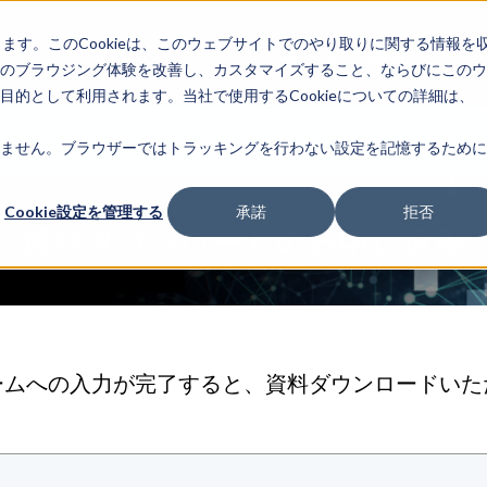
します。このCookieは、このウェブサイトでのやり取りに関する情報を
企業情
IR情報
ライフサ
報
のブラウジング体験を改善し、カスタマイズすること、ならびにこのウ
的として利用されます。当社で使用するCookieについての詳細は、
ソリューショ
プロダクト・サービ
導入事例・実
ません。ブラウザーではトラッキングを行わない設定を記憶するために
ン
ス
Cookie設定を管理する
承諾
拒否
資料ダウンロードのお申し込み
ームへの入力が完了すると、資料ダウンロードいた