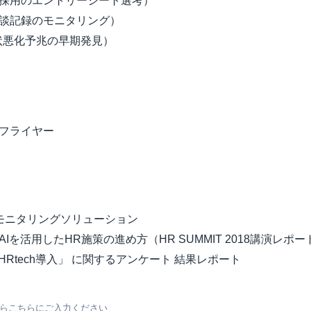
採用のエントリーシート選考）
談記録のモニタリング）
病状悪化予兆の早期発見）
obe フライヤー
モニタリングソリューション
を活用したHR施策の進め方（HR SUMMIT 2018講演レポー
HRtech導入」 に関するアンケート 結果レポート
らこちらにご入力ください