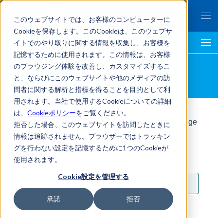
このウェブサイトでは、お客様のコンピューターに
Cookieを保存します。このCookieは、このウェブサ
イトでのやり取りに関する情報を収集し、お客様を
Business Intelligence Top
記憶するために使用されます。この情報は、お客様
のブラウジング体験を改善し、カスタマイズするこ
資料ダウンロード
と、ならびにこのウェブサイトや他のメディアの訪
問者に関する解析と指標を得ることを目的として利
用されます。当社で使用するCookieについての詳細
は、
Cookieポリシー
をご覧ください。
ビジネスデータ分析支援ツール「KIBIT Knowledge
拒否した場合、このウェブサイトを訪問したときに
Probe」の詳細資料をダウンロードできます。
情報は追跡されません。ブラウザーではトラッキン
下記欄にご記入の上、送信してください
グを行わない設定を記憶するために1つのCookieが
使用されます。
会社名
*
Cookie設定を管理する
承諾
拒否
部署
*