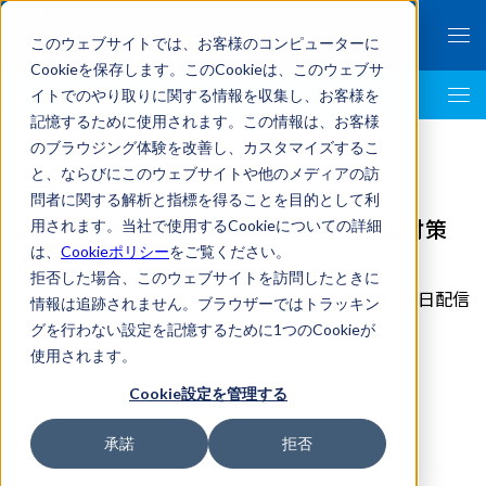
このウェブサイトでは、お客様のコンピューターに
Cookieを保存します。このCookieは、このウェブサ
イトでのやり取りに関する情報を収集し、お客様を
Business Intelligence Top
記憶するために使用されます。この情報は、お客様
のブラウジング体験を改善し、カスタマイズするこ
と、ならびにこのウェブサイトや他のメディアの訪
問者に関する解析と指標を得ることを目的として利
2024年8月28日開催 16回勉強会不正対策
用されます。当社で使用するCookieについての詳細
は、
Cookieポリシー
をご覧ください。
勉強会
拒否した場合、このウェブサイトを訪問したときに
2025年09月08日配信
情報は追跡されません。ブラウザーではトラッキン
グを行わない設定を記憶するために1つのCookieが
使用されます。
Cookie設定を管理する
承諾
拒否