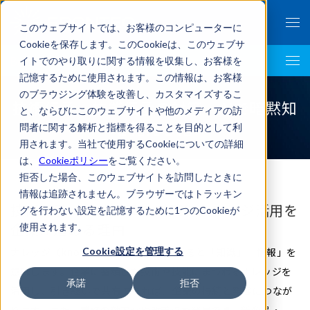
このウェブサイトでは、お客様のコンピューターに
Cookieを保存します。このCookieは、このウェブサ
イトでのやり取りに関する情報を収集し、お客様を
Business Intelligence Top
記憶するために使用されます。この情報は、お客様
のブラウジング体験を改善し、カスタマイズするこ
技術伝承・技能伝承の対策 – AIで暗黙知
と、ならびにこのウェブサイトや他のメディアの訪
を見える化
問者に関する解析と指標を得ることを目的として利
用されます。当社で使用するCookieについての詳細
は、
Cookieポリシー
をご覧ください。
拒否した場合、このウェブサイトを訪問したときに
情報は追跡されません。ブラウザーではトラッキン
技術伝承・技能伝承の対策、ナレッジ活用を
グを行わない設定を記憶するために1つのCookieが
企業が進める理由
使用されます。
ナレッジ（knowledge）とは、直訳すると「知識」「情報」を
Cookie設定を管理する
意味します。企業に蓄積した技術や技能にまつわるナレッジを
承諾
拒否
活用し、引き継いで共有できれば、企業の持続と発展につなが