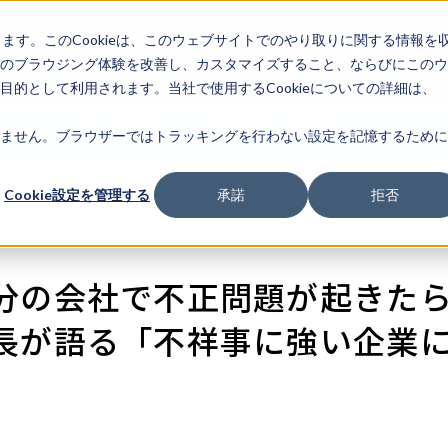
します。このCookieは、このウェブサイトでのやり取りに関する情報を
企業情
IR情報
ライフサ
報
のブラウジング体験を改善し、カスタマイズすること、ならびにこのウ
的として利用されます。当社で使用するCookieについての詳細は、
ソリューショ
プロダクト・サービ
導入事例・実
ません。ブラウザーではトラッキングを行わない設定を記憶するために
ン
ス
Cookie設定を管理する
承諾
拒否
分の会社で不正問題が起きた
長が語る「不祥事に強い企業に