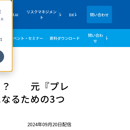
収
リスクマネジメン
イエンスAI
DX
問い合わせ
ト
ェ
問い合わ
績
イベント・セミナー
資料ダウンロード
1
せ
ら？ 元『プレ
なるための3つ
2024年09月20日配信