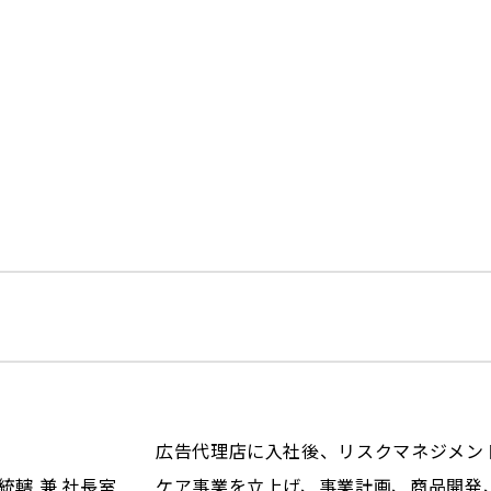
広告代理店に入社後、リスクマネジメン
統轄 兼 社長室
ケア事業を立上げ、事業計画、商品開発